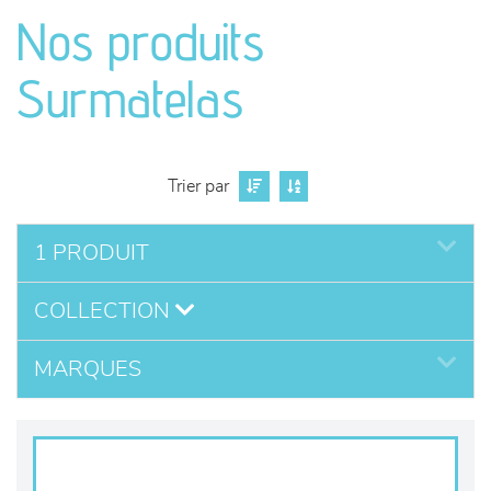
canapés et fauteuils
Nos produits
séjours
Surmatelas
meubles de complément
chambres et dressing
Trier par
literie
1 PRODUIT
COLLECTION
décoration
MARQUES