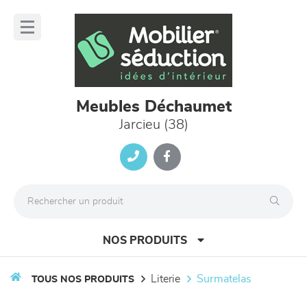
Panneau de gestion des cookies
lose
nu
Meubles Déchaumet
Jarcieu (38)
NOS PRODUITS
literie
surmatelas
TOUS NOS PRODUITS