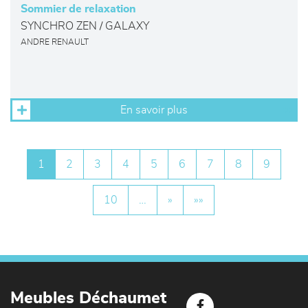
Sommier de relaxation
SYNCHRO ZEN / GALAXY
ANDRE RENAULT
En savoir plus
1
2
3
4
5
6
7
8
9
10
…
»
»»
Meubles Déchaumet