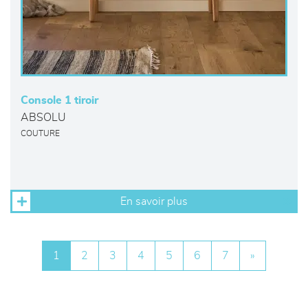
Console 1 tiroir
ABSOLU
COUTURE
En savoir plus
1
2
3
4
5
6
7
»