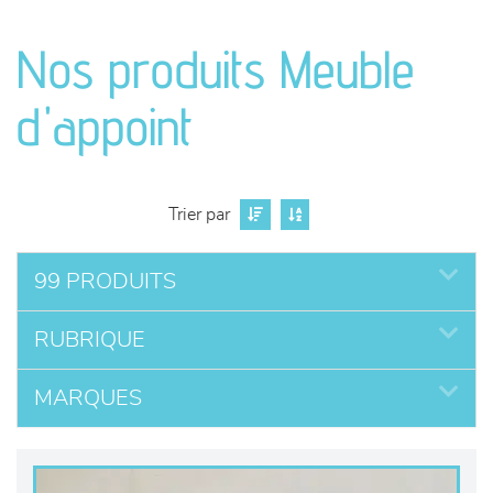
canapés et fauteuils
Nos produits Meuble
séjours
d'appoint
meubles de complément
chambres et dressing
Trier par
literie
99 PRODUITS
décoration
RUBRIQUE
MARQUES