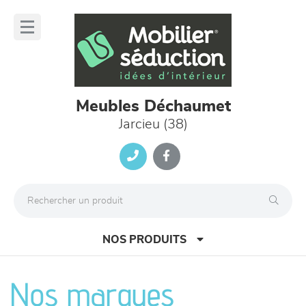
Panneau de gestion des cookies
lose
nu
Meubles Déchaumet
Jarcieu (38)
NOS PRODUITS
Nos marques