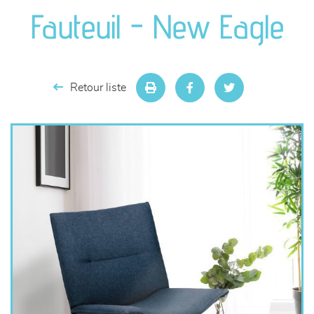
canapés et fauteuils
Fauteuil - New Eagle
séjours
meubles de complément
Retour liste
chambres et dressing
literie
décoration