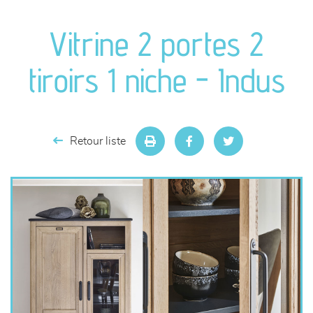
canapés et fauteuils
Vitrine 2 portes 2
séjours
tiroirs 1 niche - Indus
meubles de complément
chambres et dressing
Retour liste
literie
décoration