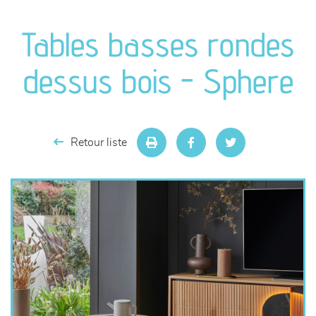
canapés et fauteuils
Tables basses rondes
séjours
dessus bois - Sphere
meubles de complément
chambres et dressing
Retour liste
literie
décoration