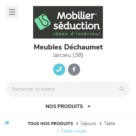
Panneau de gestion des cookies
lose
nu
Meubles Déchaumet
Jarcieu (38)
NOS PRODUITS
séjours
table
TOUS NOS PRODUITS
table ronde