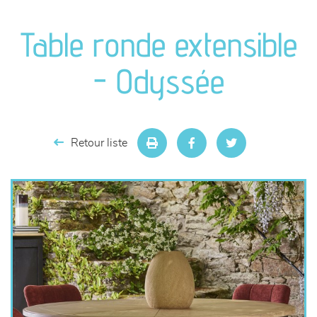
canapés et fauteuils
Table ronde extensible
séjours
- Odyssée
meubles de complément
chambres et dressing
Retour liste
literie
décoration