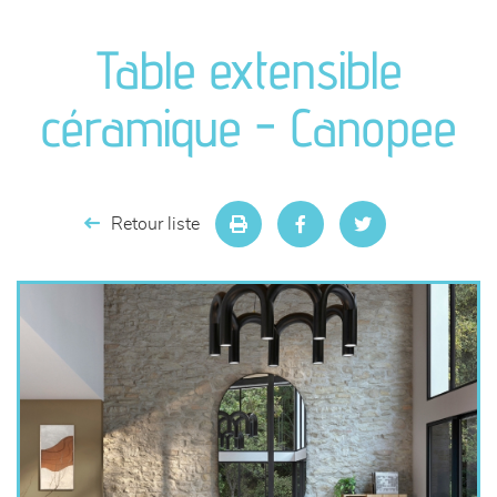
canapés et fauteuils
Table extensible
séjours
céramique - Canopee
meubles de complément
chambres et dressing
Retour liste
literie
décoration