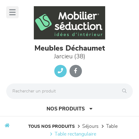
Panneau de gestion des cookies
lose
nu
Meubles Déchaumet
Jarcieu (38)
NOS PRODUITS
séjours
table
TOUS NOS PRODUITS
table rectangulaire