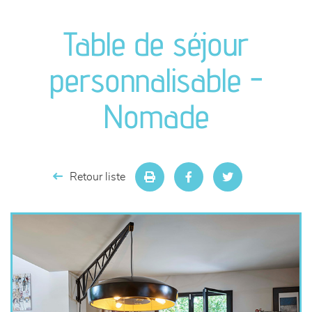
canapés et fauteuils
Table de séjour
séjours
personnalisable -
meubles de complément
Nomade
chambres et dressing
literie
Retour liste
décoration