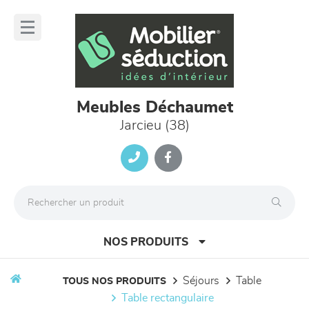
Panneau de gestion des cookies
lose
nu
Meubles Déchaumet
Jarcieu (38)
NOS PRODUITS
séjours
table
TOUS NOS PRODUITS
table rectangulaire