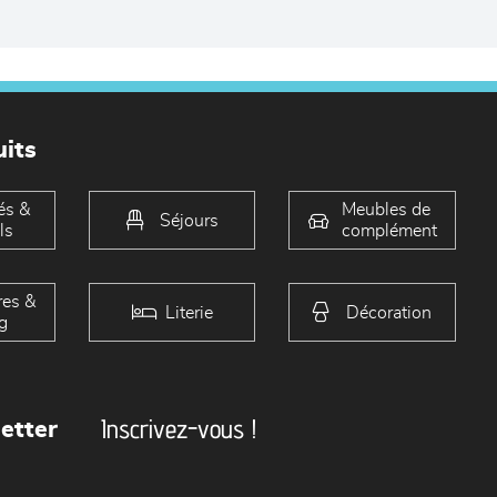
its
és &
Meubles de
Séjours
ls
complément
es &
Literie
Décoration
g
Inscrivez-vous !
etter