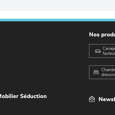
Nos produ
Canap
fauteui
Chambr
dressin
obilier Séduction
Newsl