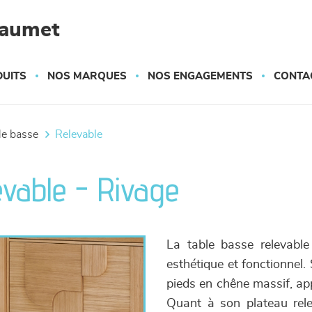
haumet
UITS
NOS MARQUES
NOS ENGAGEMENTS
CONTA
ble basse
relevable
evable - Rivage
La table basse relevabl
esthétique et fonctionnel.
pieds en chêne massif, app
Quant à son plateau rele