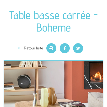
canapés et fauteuils
Table basse carrée -
séjours
Boheme
meubles de complément
chambres et dressing
Retour liste
literie
décoration