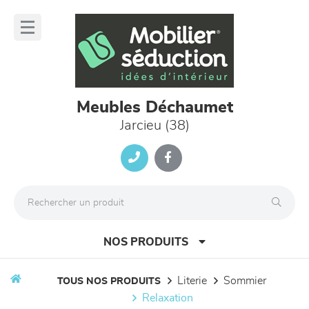
Panneau de gestion des cookies
lose
nu
Meubles Déchaumet
Jarcieu (38)
NOS PRODUITS
literie
sommier
TOUS NOS PRODUITS
relaxation