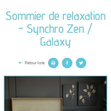
canapés et fauteuils
Sommier de relaxation
séjours
- Synchro Zen /
meubles de complément
Galaxy
chambres et dressing
literie
Retour liste
décoration