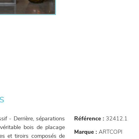
s
if - Derrière, séparations
Référence :
32412.1
véritable bois de placage
Marque :
ARTCOPI
es et tiroirs composés de