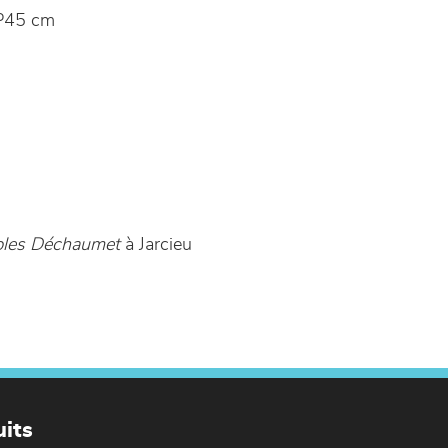
P45 cm
les Déchaumet
à Jarcieu
its