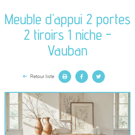
canapés et fauteuils
Meuble d’appui 2 portes
séjours
2 tiroirs 1 niche -
meubles de complément
Vauban
chambres et dressing
literie
Retour liste
décoration