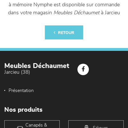
à mémoire Nymphe est disponible sur commande
dans votre magasin
Meubles Déchaumet
à Jarcieu
RETOUR
Meubles Déchaumet
Jarcieu (38)
Présentation
Nos produits
Canapés &
Séjours