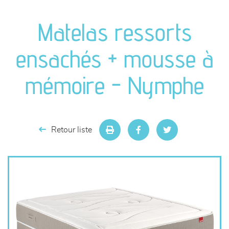
canapés et fauteuils
Matelas ressorts
séjours
ensachés + mousse à
meubles de complément
mémoire - Nymphe
chambres et dressing
literie
Retour liste
décoration