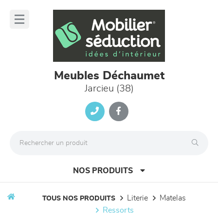
Panneau de gestion des cookies
lose
nu
Meubles Déchaumet
Jarcieu (38)
NOS PRODUITS
literie
matelas
TOUS NOS PRODUITS
ressorts