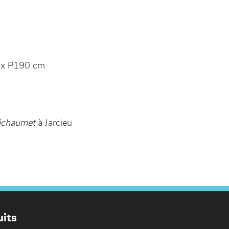
 x P190 cm
échaumet
à Jarcieu
its