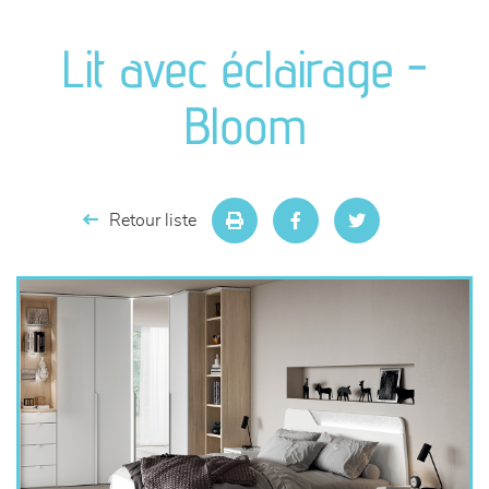
canapés et fauteuils
Lit avec éclairage -
séjours
Bloom
meubles de complément
chambres et dressing
Retour liste
literie
décoration