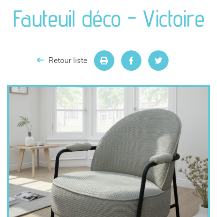
canapés et fauteuils
Fauteuil déco - Victoire
séjours
meubles de complément
Retour liste
chambres et dressing
literie
décoration