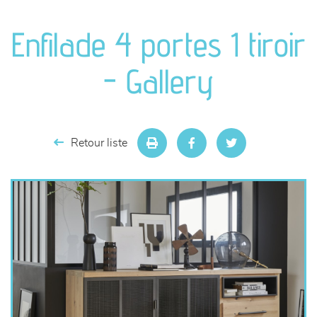
canapés et fauteuils
Enfilade 4 portes 1 tiroir
séjours
- Gallery
meubles de complément
chambres et dressing
Retour liste
literie
décoration