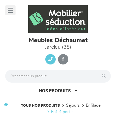
Panneau de gestion des cookies
lose
nu
Meubles Déchaumet
Jarcieu (38)
NOS PRODUITS
séjours
enfilade
TOUS NOS PRODUITS
enf. 4 portes