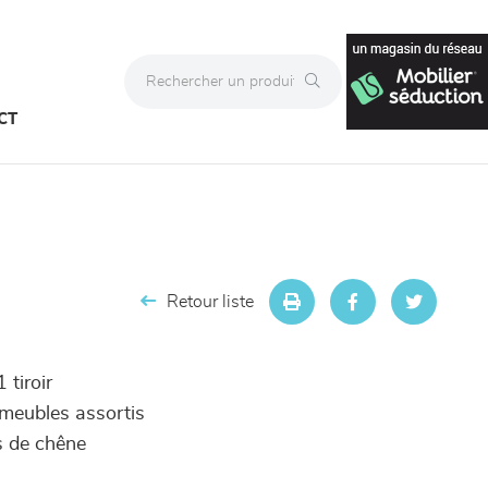
CT
Retour liste
 tiroir
s meubles assortis
s de chêne