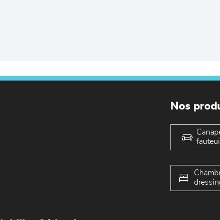
Nos produ
Canap
fauteui
Chambr
dressin