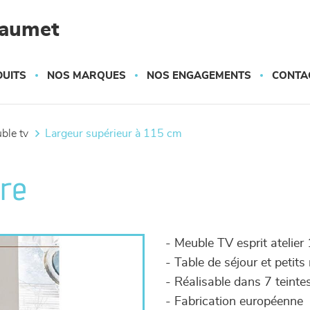
haumet
UITS
NOS MARQUES
NOS ENGAGEMENTS
CONTA
uble tv
largeur supérieur à 115 cm
ure
- Meuble TV esprit atelier 1
- Table de séjour et petit
- Réalisable dans 7 teinte
- Fabrication européenne