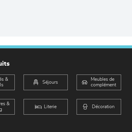
its
és &
Meubles de
Séjours
ls
complément
es &
Literie
Décoration
g