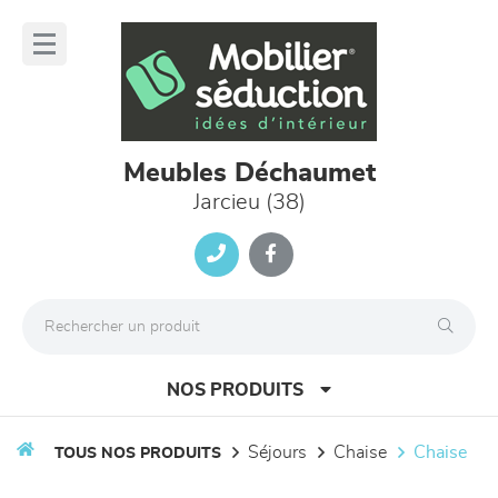
Panneau de gestion des cookies
lose
nu
Meubles Déchaumet
Jarcieu (38)
NOS PRODUITS
séjours
chaise
chaise
TOUS NOS PRODUITS