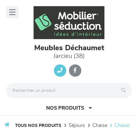
Panneau de gestion des cookies
lose
nu
Meubles Déchaumet
Jarcieu (38)
NOS PRODUITS
séjours
chaise
chaise
TOUS NOS PRODUITS