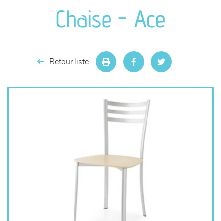
canapés et fauteuils
Chaise - Ace
séjours
meubles de complément
Retour liste
chambres et dressing
literie
décoration