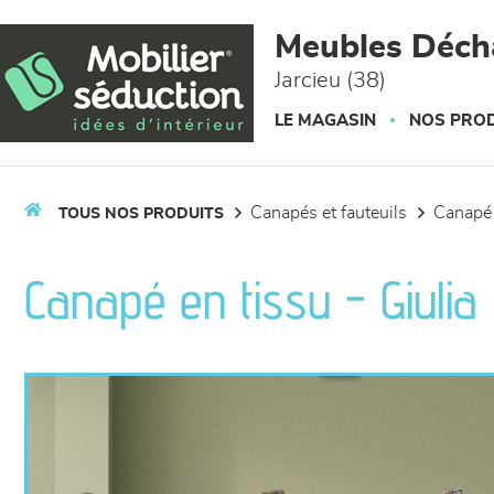
Panneau de gestion des cookies
Meubles Déc
Jarcieu (38)
LE MAGASIN
NOS PROD
canapés et fauteuils
canapé
TOUS NOS PRODUITS
Canapé en tissu - Giulia