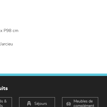
x P98 cm
Jarcieu
its
és &
Meubles de
Séjours
ls
complément