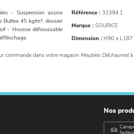
ules - Suspension assise
Référence :
32394.1
 Bultex 45 kg/m³, dossier
Marque :
SOURICE
ssif - Housse déhoussable
'éffilochage.
Dimension :
H90 x L187 
e sur commande dans votre magasin
Meubles Déchaumet
à 
Nos produ
Canap
fauteui