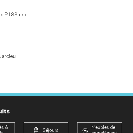
 x P183 cm
Jarcieu
its
és &
Meubles de
Séjours
ls
complément