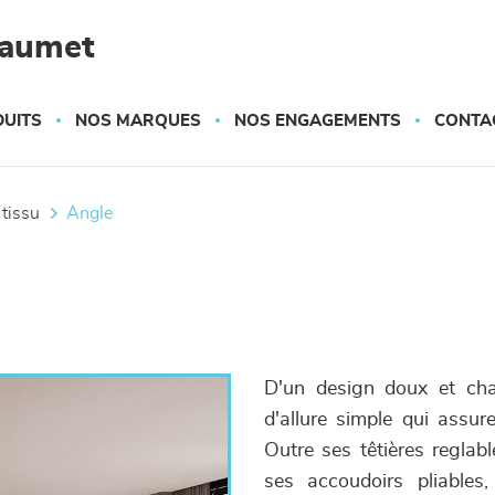
haumet
UITS
NOS MARQUES
NOS ENGAGEMENTS
CONTA
 tissu
angle
D'un design doux et ch
d'allure simple qui assu
Outre ses têtières reglab
ses accoudoirs pliables