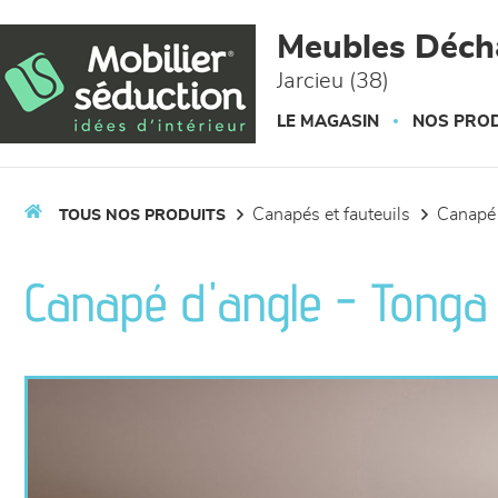
Panneau de gestion des cookies
Meubles Déc
Jarcieu (38)
LE MAGASIN
NOS PROD
canapés et fauteuils
canapé
TOUS NOS PRODUITS
Canapé d'angle - Tonga