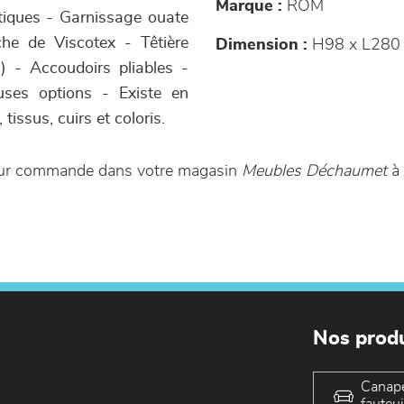
Marque :
ROM
tiques - Garnissage ouate
he de Viscotex - Têtière
Dimension :
H98 x L280
m) - Accoudoirs pliables -
uses options - Existe en
tissus, cuirs et coloris.
 sur commande dans votre magasin
Meubles Déchaumet
à 
Nos produ
Canap
fauteui