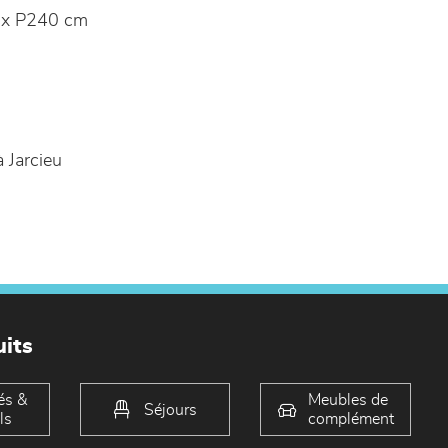
 x P240 cm
 Jarcieu
its
és &
Meubles de
Séjours
ls
complément