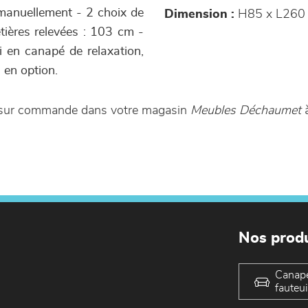
s manuellement - 2 choix de
Dimension :
H85 x L260
êtières relevées : 103 cm -
si en canapé de relaxation,
s en option.
e sur commande dans votre magasin
Meubles Déchaumet
à
Nos produ
Canap
fauteui