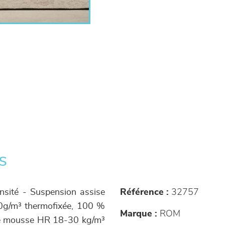
s
nsité - Suspension assise
Référence :
32757
50g/m³ thermofixée, 100 %
Marque :
ROM
age mousse HR 18-30 kg/m³