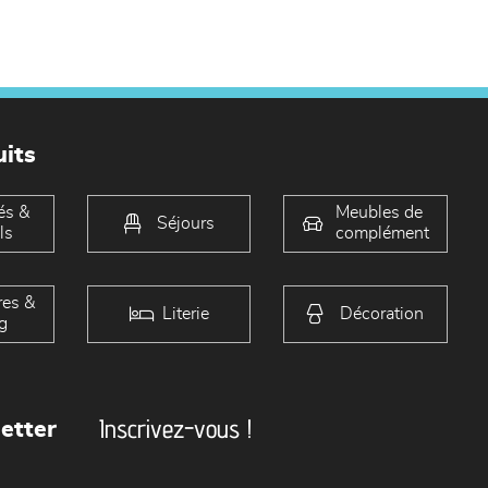
its
és &
Meubles de
Séjours
ls
complément
es &
Literie
Décoration
g
Inscrivez-vous !
etter