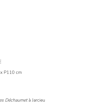
E
 x P110 cm
es Déchaumet
à Jarcieu