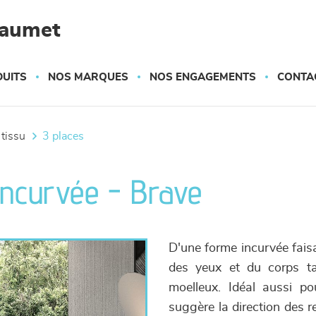
haumet
UITS
NOS MARQUES
NOS ENGAGEMENTS
CONTA
 tissu
3 places
incurvée - Brave
D'une forme incurvée faisa
des yeux et du corps ta
moelleux. Idéal aussi p
suggère la direction des 