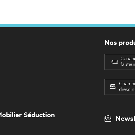
Nos produ
Canap
fauteui
Chambr
dressin
obilier Séduction
Newsl