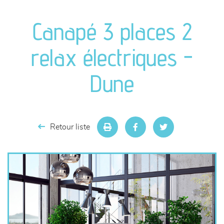
canapés et fauteuils
Canapé 3 places 2
séjours
relax électriques -
meubles de complément
Dune
chambres et dressing
literie
Retour liste
décoration