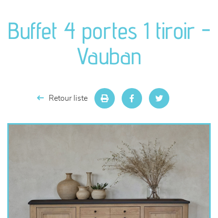
canapés et fauteuils
Buffet 4 portes 1 tiroir -
séjours
Vauban
meubles de complément
chambres et dressing
Retour liste
literie
décoration