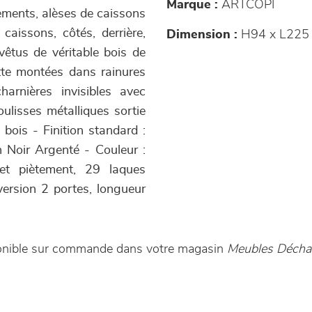
Marque :
ARTCOPI
tements, alèses de caissons
issons, côtés, derrière,
Dimension :
H94 x L225 
vêtus de véritable bois de
ette montées dans rainures
arnières invisibles avec
ulisses métalliques sortie
bois - Finition standard :
on Noir Argenté - Couleur :
 et piètement, 29 laques
version 2 portes, longueur
sponible sur commande dans votre magasin
Meubles Déch