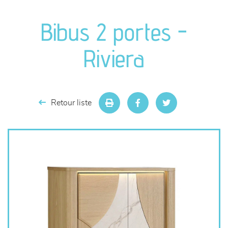
canapés et fauteuils
Bibus 2 portes -
séjours
Riviera
meubles de complément
chambres et dressing
Retour liste
literie
décoration