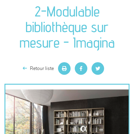
canapés et fauteuils
2-Modulable
séjours
bibliothèque sur
meubles de complément
mesure - Imagina
chambres et dressing
literie
Retour liste
décoration