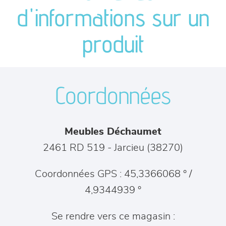
canapés et fauteuils
d'informations sur un
séjours
produit
meubles de complément
Coordonnées
chambres et dressing
literie
Meubles Déchaumet
décoration
2461 RD 519
-
Jarcieu
(
38270
)
Coordonnées GPS : 45,3366068 ° /
4,9344939 °
Se rendre vers ce magasin :